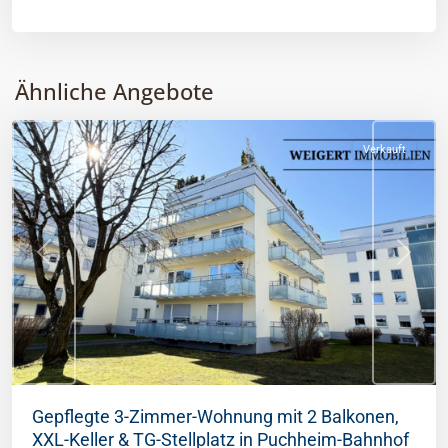
Alternative:
Puchheim
,
Landkreis
Ähnliche Angebote
Fürstenfeldbruck
Verkauft
Previous
Next
Gepflegte 3-Zimmer-Wohnung mit 2 Balkonen,
XXL-Keller & TG-Stellplatz in Puchheim-Bahnhof