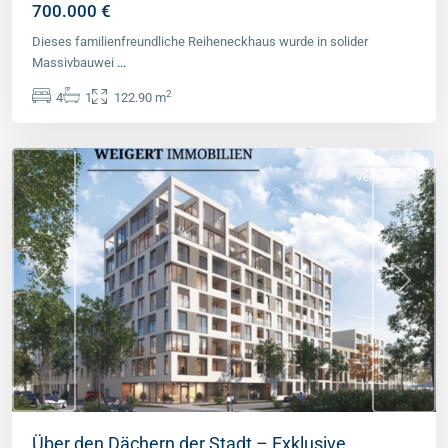
700.000 €
West
Dieses familienfreundliche Reiheneckhaus wurde in solider
(München
Massivbauwei
...
Stadt)
,
2
4
1
122.90 m
München
Stadt
Vermietet
Previous
Next
Über den Dächern der Stadt – Exklusive