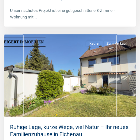
Unser nächstes Projekt ist eine gut geschnittene 3-Zimmer-
Eichenau
,
Wohnung mit
...
Landkreis
Fürstenfeldbruck
Kaufen
Zum Verkauf
Previous
Next
Ruhige Lage, kurze Wege, viel Natur – Ihr neues
Familienzuhause in Eichenau