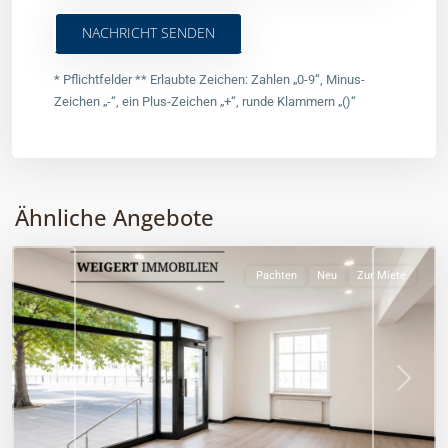
* Pflichtfelder ** Erlaubte Zeichen: Zahlen „0-9“, Minus-
Zeichen „-“, ein Plus-Zeichen „+“, runde Klammern „()“
West
Alternative:
(München
Stadt)
,
München
Ähnliche Angebote
Stadt
Pachten
Neu
Zur Miete
Previous
Next