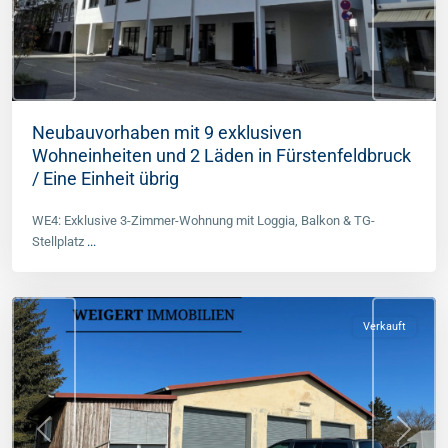
Neubauvorhaben mit 9 exklusiven
Wohneinheiten und 2 Läden in Fürstenfeldbruck
/ Eine Einheit übrig
WE4: Exklusive 3-Zimmer-Wohnung mit Loggia, Balkon & TG-
Ostallgäu
Stellplatz
...
(Kreis)
,
Germaringen
Verkauft
Previous
Next