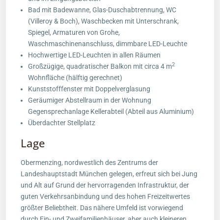
Bad mit Badewanne, Glas-Duschabtrennung, WC
(Villeroy & Boch), Waschbecken mit Unterschrank,
Spiegel, Armaturen von Grohe,
Waschmaschinenanschluss, dimmbare LED-Leuchte
Hochwertige LED-Leuchten in allen Räumen
2
Großzügige, quadratischer Balkon mit circa 4 m
Wohnfläche (hälftig gerechnet)
Kunststofffenster mit Doppelverglasung
Geräumiger Abstellraum in der Wohnung
Gegensprechanlage Kellerabteil (Abteil aus Aluminium)
Überdachter Stellplatz
Lage
Obermenzing, nordwestlich des Zentrums der
Landeshauptstadt München gelegen, erfreut sich bei Jung
und Alt auf Grund der hervorragenden Infrastruktur, der
guten Verkehrsanbindung und des hohen Freizeitwertes
größter Beliebtheit. Das nähere Umfeld ist vorwiegend
durch Ein- und Zweifamilienhäuser, aber auch kleineren