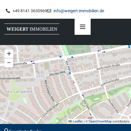
+49 8141 3630969
info@weigert-immobilien.de
|
©
contributors
Leaflet
OpenStreetMap