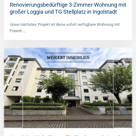
Renovierungsbedürftige 3-Zimmer-Wohnung mit
großer Loggia und TG-Stellplatz in Ingolstadt
West
(München
Unser nächstes Projekt ist diese sofort verfügbare Wohnung mit
Stadt)
,
Potenti
...
München
Stadt
Verkauft
Previous
Next