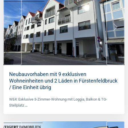
Previous
Next
Neubauvorhaben mit 9 exklusiven
Wohneinheiten und 2 Läden in Fürstenfeldbruck
/ Eine Einheit übrig
Mitte
(München
WE4: Exklusive 3-Zimmer-Wohnung mit Loggia, Balkon & TG-
Stadt)
,
Stellplatz
...
München
Stadt