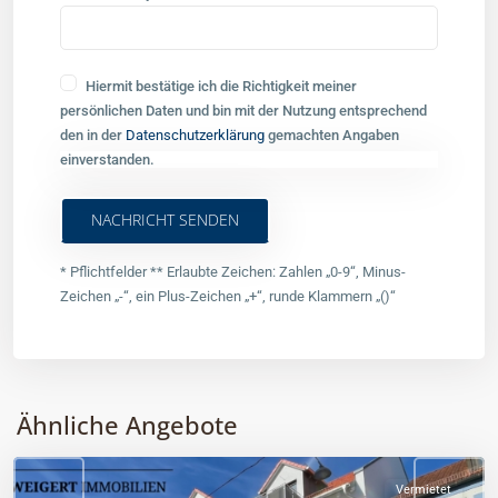
Hiermit bestätige ich die Richtigkeit meiner
persönlichen Daten und bin mit der Nutzung entsprechend
den in der
Datenschutzerklärung
gemachten Angaben
einverstanden.
* Pflichtfelder ** Erlaubte Zeichen: Zahlen „0-9“, Minus-
Zeichen „-“, ein Plus-Zeichen „+“, runde Klammern „()“
Alternative:
Landkreis
Ähnliche Angebote
Fürstenfeldbruck
Vermietet