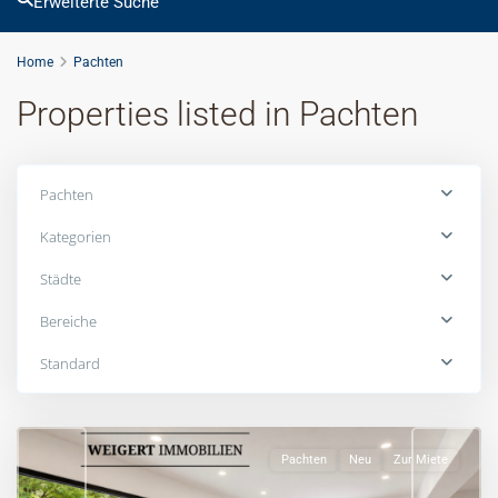
Erweiterte Suche
Home
Pachten
Properties listed in Pachten
Pachten
Kategorien
Städte
West
Bereiche
(München
Stadt)
,
Standard
München
Stadt
Pachten
Neu
Zur Miete