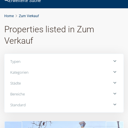
Erweiterte Suche
Home
Zum Verkauf
Properties listed in Zum
Verkauf
Typen
Kategorien
Städte
Bereiche
Emmering
,
Standard
Landkreis
Fürstenfeldbruck