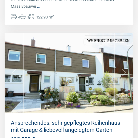
Massivbauwei
...
2
4
1
122.90 m
Eichenau
Kaufen
Zum Verkauf
Previous
Next
Ansprechendes, sehr gepflegtes Reihenhaus
mit Garage & liebevoll angelegtem Garten