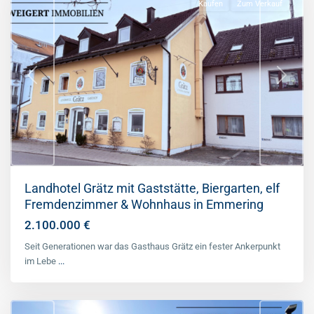
Kaufen
Zum Verkauf
Previous
Next
Landhotel Grätz mit Gaststätte, Biergarten, elf
Fremdenzimmer & Wohnhaus in Emmering
2.100.000 €
Seit Generationen war das Gasthaus Grätz ein fester Ankerpunkt
Eichenau
,
im Lebe
...
Landkreis
Fürstenfeldbruck