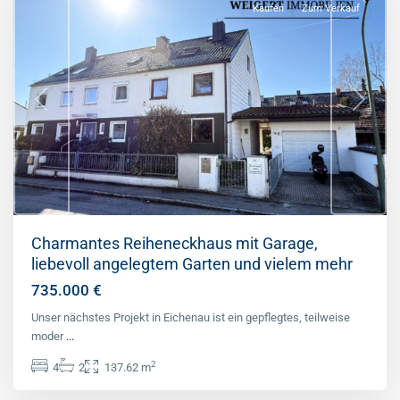
Kaufen
Zum Verkauf
Previous
Next
Charmantes Reiheneckhaus mit Garage,
liebevoll angelegtem Garten und vielem mehr
735.000 €
Unser nächstes Projekt in Eichenau ist ein gepflegtes, teilweise
moder
...
Gernlinden
,
2
4
2
137.62 m
Landkreis
Fürstenfeldbruck