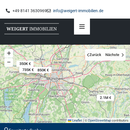
+49 8141 3630969
info@weigert-immobilien.de
Zurück
Nächste
350K €
695K €
700K €
735K €
850K €
2.1M €
|
©
contributors
Leaflet
OpenStreetMap