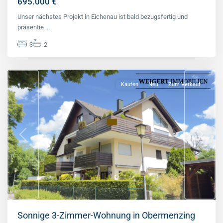
695.000 €
West
Unser nächstes Projekt in Eichenau ist bald bezugsfertig und
(München
präsentie
...
Stadt)
,
3
2
München
Stadt
Kaufen
Neu
Zum Verkauf
Previous
Next
Sonnige 3-Zimmer-Wohnung in Obermenzing