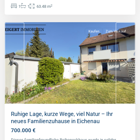
Eichenau
,
2
1
1
63.48 m
Landkreis
Fürstenfeldbruck
Kaufen
Zum Verkauf
Previous
Next
Ruhige Lage, kurze Wege, viel Natur – Ihr
neues Familienzuhause in Eichenau
700.000 €
Dieses familienfreundliche Reiheneckhaus wurde in solider